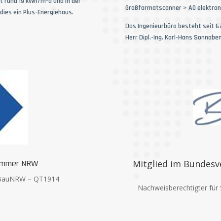
t rund 19 kWh/m²a und in der
Großformatscanner > A0 elektro
ies ein Plus-Energiehaus.
Das Ingenieurbüro besteht seit 6
Herr Dipl.-Ing. Karl-Hans Sonnaben
kammer NRW
Mitglied im Bundesv
 IKBauNRW – QT1914
Nachweisberechtigter für